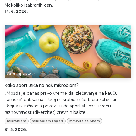
Nekoliko izabranih dan...
14. 6. 2026.
Ana Lipowatz
Kako sport utiče na naš mikrobiom?
„Možda je danas pravo vreme da izležavanje na kauču
zameniš patikama – tvoj mikrobiom će ti biti zahvalan!“
Brojna istraživanja pokazuju da sportisti imaju veću
raznovrsnost (diverzitet) crevnih bakte...
mikrobiom
mikrobiom i sport
mršavite sa Anom
31. 5. 2026.