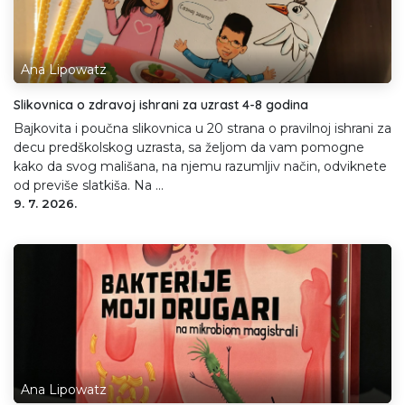
Ana Lipowatz
Slikovnica o zdravoj ishrani za uzrast 4-8 godina
Bajkovita i poučna slikovnica u 20 strana o pravilnoj ishrani za
decu predškolskog uzrasta, sa željom da vam pomogne
kako da svog mališana, na njemu razumljiv način, odviknete
od previše slatkiša. Na ...
9. 7. 2026.
Ana Lipowatz