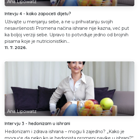
Ana Lipowatz
Intevju 4 - kako zapoceti dijetu?
Uživajte u menjanju sebe, a ne u prihvatanju svojih
nesavršenosti Promena načina ishrane nije kazna, već put
ka boljoj verziji sebe. Upravo to potvrđuje jedno od brojnih
pisama koje je nutricionistkin...
11. 7. 2026.
Ana Lipowatz
Intervju 3 - hedonizam u ishrani
Hedonizam i zdrava ishrana – mogu li zajedno? „Kako je
moguće da neko ko je hedonista promeni navike u ishrani?“