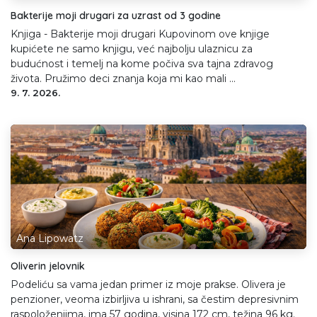
Bakterije moji drugari za uzrast od 3 godine
Knjiga - Bakterije moji drugari Kupovinom ove knjige
kupićete ne samo knjigu, već najbolju ulaznicu za
budućnost i temelj na kome počiva sva tajna zdravog
života. Pružimo deci znanja koja mi kao mali ...
9. 7. 2026.
Ana Lipowatz
Oliverin jelovnik
Podeliću sa vama jedan primer iz moje prakse. Olivera je
penzioner, veoma izbirljiva u ishrani, sa čestim depresivnim
raspoloženjima, ima 57 godina, visina 172 cm, težina 96 kg.