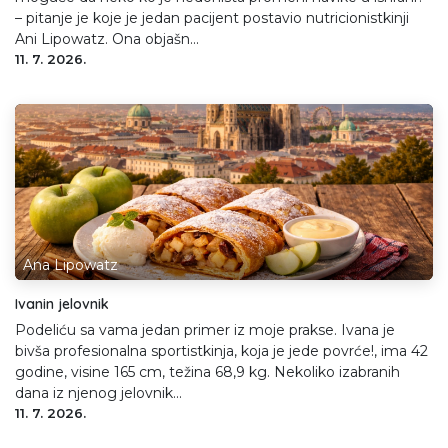
– pitanje je koje je jedan pacijent postavio nutricionistkinji
Ani Lipowatz. Ona objašn...
11. 7. 2026.
Ana Lipowatz
Ivanin jelovnik
Podeliću sa vama jedan primer iz moje prakse. Ivana je
bivša profesionalna sportistkinja, koja je jede povrće!, ima 42
godine, visine 165 cm, težina 68,9 kg. Nekoliko izabranih
dana iz njenog jelovnik...
11. 7. 2026.