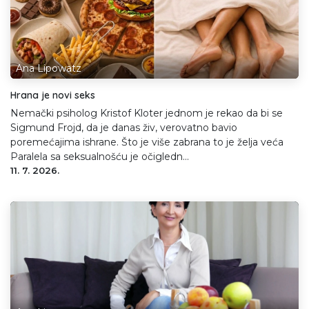
Ana Lipowatz
Hrana je novi seks
Nemački psiholog Kristof Kloter jednom je rekao da bi se
Sigmund Frojd, da je danas živ, verovatno bavio
poremećajima ishrane. Što je više zabrana to je želja veća
Paralela sa seksualnošću je očigledn...
11. 7. 2026.