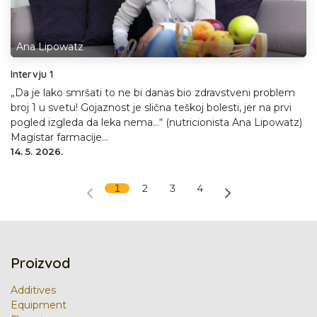
Ana Lipowatz
Intervju 1
„Da je lako smršati to ne bi danas bio zdravstveni problem
broj 1 u svetu! Gojaznost je slična teškoj bolesti, jer na prvi
pogled izgleda da leka nema…“ (nutricionista Ana Lipowatz)
Magistar farmacije...
14. 5. 2026.
1
2
3
4
Proizvod
Additives
Equipment