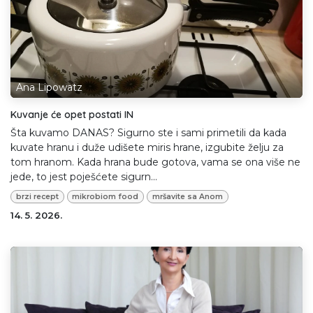
Ana Lipowatz
Kuvanje će opet postati IN
Šta kuvamo DANAS? Sigurno ste i sami primetili da kada
kuvate hranu i duže udišete miris hrane, izgubite želju za
tom hranom. Kada hrana bude gotova, vama se ona više ne
jede, to jest poješćete sigurn...
brzi recept
mikrobiom food
mršavite sa Anom
14. 5. 2026.