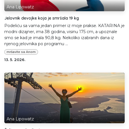
Ana Lipowatz
Jelovnik devojke koja je smršala 19 kg
Podeliću sa vama jedan primer iz moje prakse. KATARINA je
modni dizajner, ima 38 godina, visinu 175 cm, a upoznale
smo se kad je imala 90,8 kg. Nekoliko izabranih dana iz
njenog jelovnika po programu ...
mršavite sa Anom
13. 5. 2026.
Ana Lipowatz