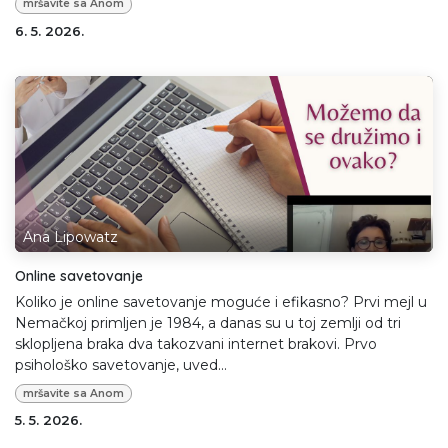
mršavite sa Anom
6. 5. 2026.
Ana Lipowatz
Online savetovanje
Koliko je online savetovanje moguće i efikasno? Prvi mejl u
Nemačkoj primljen je 1984, a danas su u toj zemlji od tri
sklopljena braka dva takozvani internet brakovi. Prvo
psihološko savetovanje, uved...
mršavite sa Anom
5. 5. 2026.