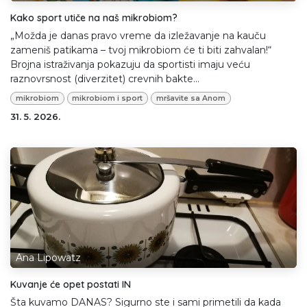
Kako sport utiče na naš mikrobiom?
„Možda je danas pravo vreme da izležavanje na kauču
zameniš patikama – tvoj mikrobiom će ti biti zahvalan!“
Brojna istraživanja pokazuju da sportisti imaju veću
raznovrsnost (diverzitet) crevnih bakte...
mikrobiom
mikrobiom i sport
mršavite sa Anom
31. 5. 2026.
Ana Lipowatz
Kuvanje će opet postati IN
Šta kuvamo DANAS? Sigurno ste i sami primetili da kada