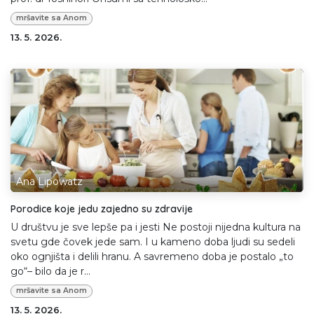
mršavite sa Anom
13. 5. 2026.
Ana Lipowatz
Porodice koje jedu zajedno su zdravije
U društvu je sve lepše pa i jesti Ne postoji nijedna kultura na
svetu gde čovek jede sam. I u kameno doba ljudi su sedeli
oko ognjišta i delili hranu. A savremeno doba je postalo „to
go“– bilo da je r...
mršavite sa Anom
13. 5. 2026.