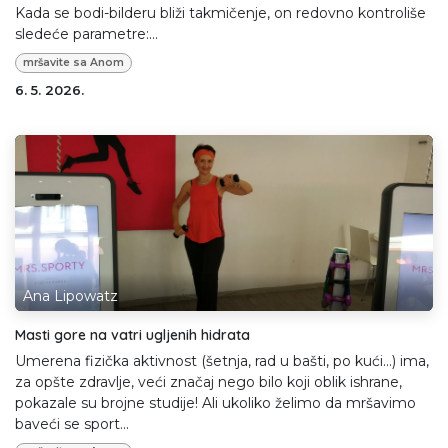
Kada se bodi-bilderu bliži takmičenje, on redovno kontroliše
sledeće parametre:...
mršavite sa Anom
6. 5. 2026.
Ana Lipowatz
Masti gore na vatri ugljenih hidrata
Umerena fizička aktivnost (šetnja, rad u bašti, po kući...) ima,
za opšte zdravlje, veći značaj nego bilo koji oblik ishrane,
pokazale su brojne studije! Ali ukoliko želimo da mršavimo
baveći se sport...