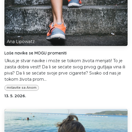
Ana Lipowatz
Loše navike se MOGU promeniti
Ukus je stvar navike i može se tokom života menjati! To je
zaista dobra vest!! Da li se sećate svog prvog gutljaja vina ili
piva? Da li se sećate svoje prve cigarete? Svako od nas je
tokom života prom...
mršavite sa Anom
13. 5. 2026.