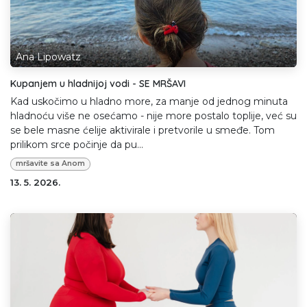
Ana Lipowatz
Kupanjem u hladnijoj vodi - SE MRŠAVI
Kad uskočimo u hladno more, za manje od jednog minuta
hladnoću više ne osećamo - nije more postalo toplije, već su
se bele masne ćelije aktivirale i pretvorile u smeđe. Tom
prilikom srce počinje da pu...
mršavite sa Anom
13. 5. 2026.