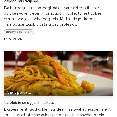
Željeno mršavljenje
Da bismo ljudima pomogli da ostvare željeni cilj, osim
odluke i volje, treba im omogućiti i bolje, to jest dublje
razumevanje sopstvenog tela. Mislim da je skoro
nemoguće izgubiti težinu bez profesio...
mršavite sa Anom
13. 5. 2026.
Ana Lipowatz
Ne plašite se ugljenih hidrata
Eksperiment: Bodi-bilderi su idealni za ovakav eksperiment
jer njihov cilj nije samo lepo telo – oni žele savršeno telo.