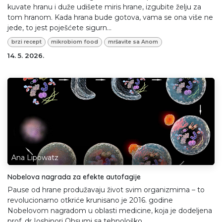
kuvate hranu i duže udišete miris hrane, izgubite želju za
tom hranom. Kada hrana bude gotova, vama se ona više ne
jede, to jest poješćete sigurn...
brzi recept
mikrobiom food
mršavite sa Anom
14. 5. 2026.
Ana Lipowatz
Nobelova nagrada za efekte autofagije
Pause od hrane produžavaju život svim organizmima – to
revolucionarno otkriće krunisano je 2016. godine
Nobelovom nagradom u oblasti medicine, koja je dodeljena
prof. dr Ioshinori Ohsumi sa tehnološko...