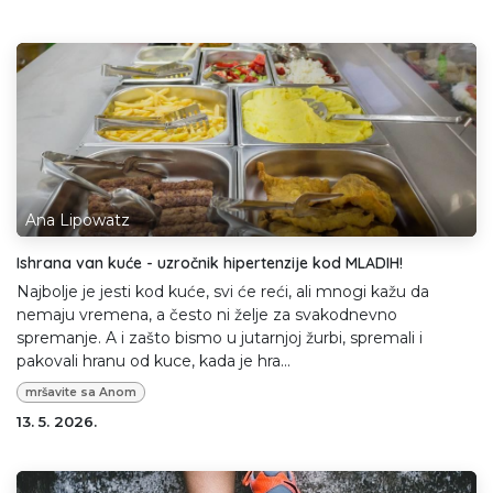
Ana Lipowatz
Ishrana van kuće - uzročnik hipertenzije kod MLADIH!
Najbolje je jesti kod kuće, svi će reći, ali mnogi kažu da
nemaju vremena, a često ni želje za svakodnevno
spremanje. A i zašto bismo u jutarnjoj žurbi, spremali i
pakovali hranu od kuce, kada je hra...
mršavite sa Anom
13. 5. 2026.