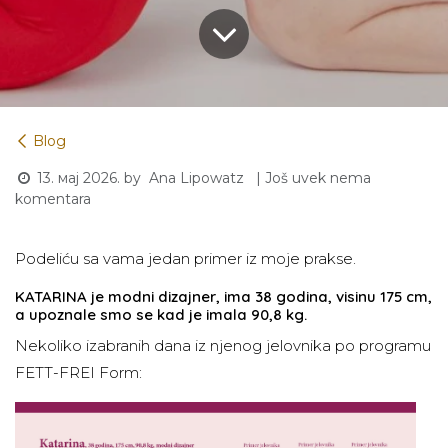
Blog
13. мај 2026.
by
| Još uvek nema
Ana Lipowatz
komentara
Podeliću sa vama jedan primer iz moje prakse.
KATARINA je modni dizajner, ima 38 godina, visinu 175 cm,
a upoznale smo se kad je imala 90,8 kg.
Nekoliko izabranih dana iz njenog jelovnika po programu
FETT-FREI Form: