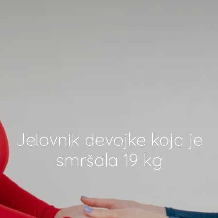
Jelovnik devojke koja je
smršala 19 kg