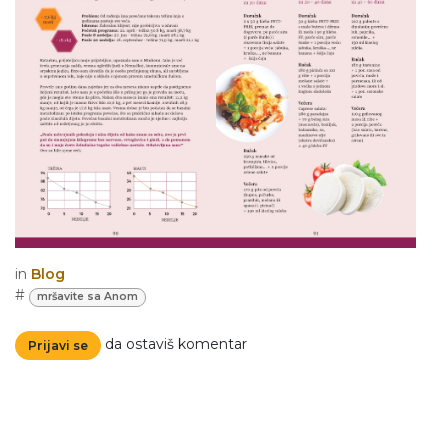
in
Blog
#
mršavite sa Anom
da ostaviš komentar
Prijavi se