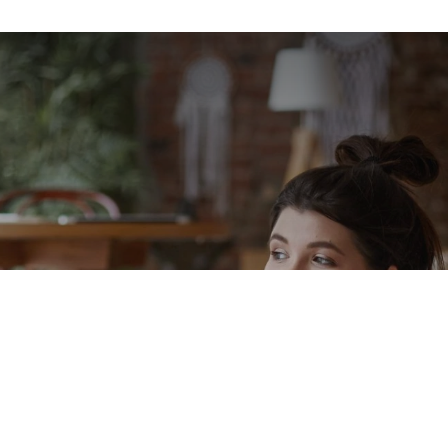
Bodyshaming: sramota
zbog sopstvenog tela