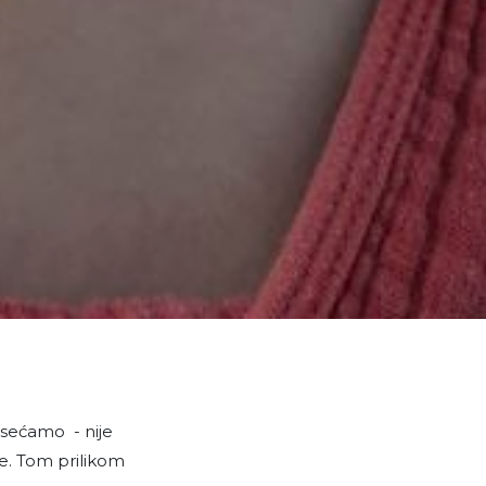
sećamo - nije
đe. Tom prilikom