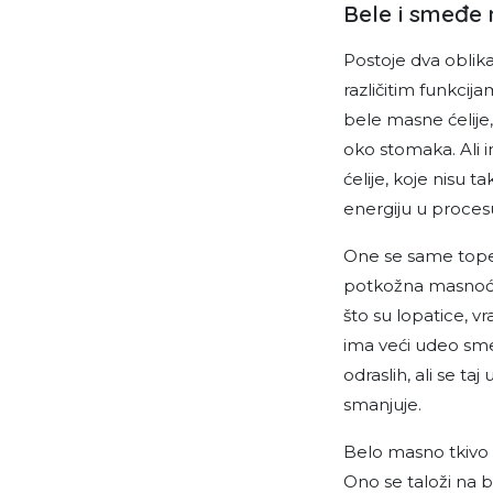
Bele i smeđe 
Postoje dva oblik
različitim funkcija
bele masne ćelije, 
oko stomaka. Ali
ćelije, koje nisu 
energiju u proces
One se same tope 
potkožna masnoća 
što su lopatice, 
ima veći udeo sm
odraslih, ali se t
smanjuje.
Belo masno tkivo
Ono se taloži na b