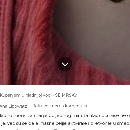
Kupanjem u hladnijoj vodi - SE MRŠAVI
| Još uvek nema komentara
Ana Lipowatz
ladno more, za manje od jednog minuta hladnoću više ne o
je, već su se bele masne ćelije aktivirale i pretvorile u sme