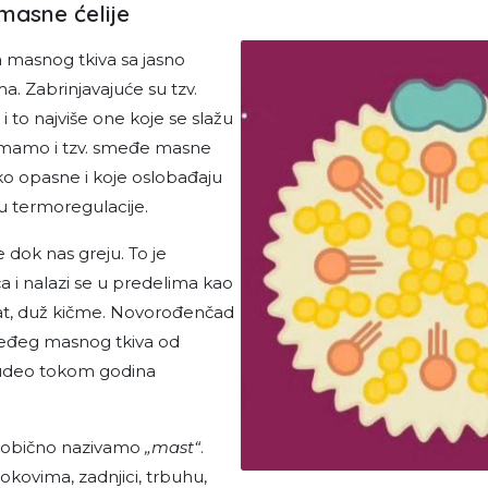
masne ćelije
a masnog tkiva sa jasno
ma. Zabrinjavajuće su tzv.
i to najviše one koje se slažu
 imamo i tzv. smeđe masne
tako opasne i koje oslobađaju
u termoregulacije.
dok nas greju. To je
i nalazi se u predelima kao
vrat, duž kičme. Novorođenčad
eđeg masnog tkiva od
aj udeo tokom godina
 obično nazivamo
„mast“
.
okovima, zadnji­ci, trbuhu,