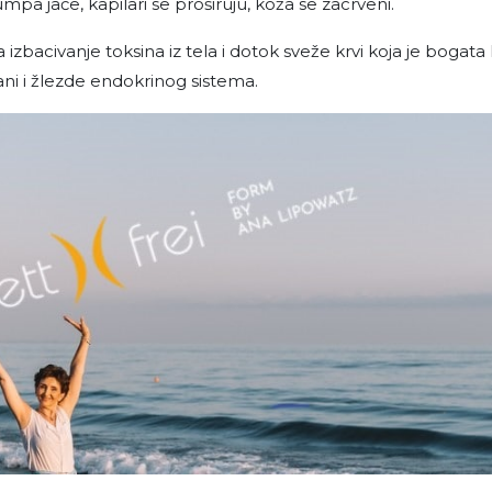
mpa jače, kapilari se proširuju, koža se zacrveni.
z­bacivanje toksina iz tela i dotok sveže krvi koja je bogat
gani i žlezde endokrinog sistema.