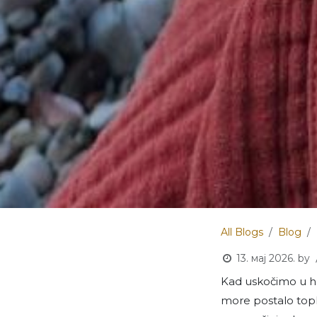
All Blogs
Blog
13. мај 2026.
by
Kad uskočimo u h
more postalo topli