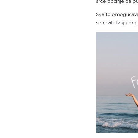
srce počinje da pu
Sve to omogućava i
se revitalizuju or