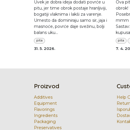
Uvek je dobra ideja dodati povrće u
Ova pit
pitu, jer time obrok postaje hranljiviji,
obrok!
bogatiji vlaknima i lakši za varenje.
Posebn
Umesto da dominiraju samo sir, jaja i
mmm ..
masnoće, povrće daje svežinu, bolji
Sastav
balans uku...
kupusa 
pita
pita
31. 5. 2026.
7. 4. 2
Proizvod
Cust
Additives
Help 
Equipment
Retur
Flavorings
Isporu
Ingredients
Dosta
Packaging
Kontak
Preservatives