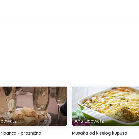
p
Blog
Recepti
Prijava i cene
Knjige
Kontakt
ipowatz
Ana Lipowatz
 ribanca - praznična
Musaka od kiselog kupusa