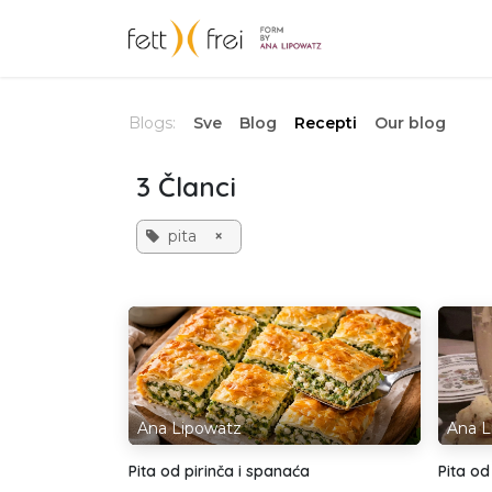
Skip to Content
Početak
Sho
Blogs:
Sve
Blog
Recepti
Our blog
3 Članci
pita
×
Ana Lipowatz
Ana L
Pita od pirinča i spanaća
Pita od