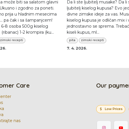
a može biti sa salatom glavni
Da li ste ljubitelj musake? Da li 
 Ukusno i zgodno za poneti.
ljubitelj kiselog kupusa? Evo je
o prija u hladnim mesecima
divne zimske ideje za vas. Mus
. pa čak i sa šampanjcem!
kiselog kupusa je odličan mix i 
: 6-8 osoba 500g kiselog
jednostavno se sprema. Treba
(ribanac) 1-2 krompira (ku...
kiseli kupus, ml...
zimski recepti
pita
zimski recepti
026.
7. 4. 2026.
omer Care
Our payme
Center
ns
ka
Low Prices
va
tirajte nas