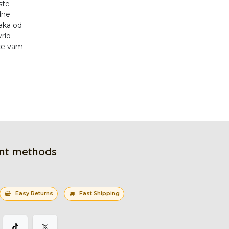
ste
dne
aka od
vrlo
će vam
nt methods
Easy Returns
Fast Shipping