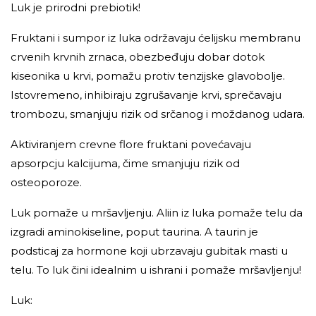
Luk je prirodni prebiotik!
Fruktani i sumpor iz luka održavaju ćelijsku membranu
crvenih krvnih zrnaca, obezbeđuju dobar dotok
kiseonika u krvi, pomažu protiv tenzijske glavobolje.
Istovremeno, inhibiraju zgrušavanje krvi, sprečavaju
trombozu, smanjuju rizik od srčanog i moždanog udara.
Aktiviranjem crevne flore fruktani povećavaju
apsorpcju kalcijuma, čime smanjuju rizik od
osteoporoze.
Luk pomaže u mršavljenju. Aliin iz luka pomaže telu da
izgradi aminokiseline, poput taurina. A taurin je
podsticaj za hormone koji ubrzavaju gubitak masti u
telu. To luk čini idealnim u ishrani i pomaže mršavljenju!
Luk: