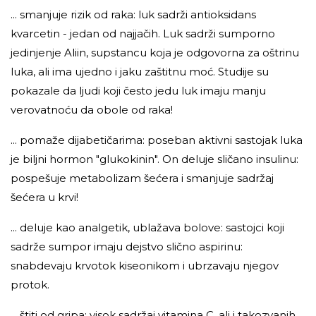
... smanjuje rizik od raka: luk sadrži antioksidans
kvarcetin - jedan od najjačih. Luk sadrži sumporno
jedinjenje Aliin, supstancu koja je odgovorna za oštrinu
luka, ali ima ujedno i jaku zaštitnu moć. Studije su
pokazale da ljudi koji često jedu luk imaju manju
verovatnoću da obole od raka!
... pomaže dijabetičarima: poseban aktivni sastojak luka
je biljni hormon "glukokinin". On deluje sličano insulinu:
pospešuje metabolizam šećera i smanjuje sadržaj
šećera u krvi!
... deluje kao analgetik, ublažava bolove: sastojci koji
sadrže sumpor imaju dejstvo slično aspirinu:
snabdevaju krvotok kiseonikom i ubrzavaju njegov
protok.
... štiti od gripa: visok sadržaj vitamina C, ali i takozvanih