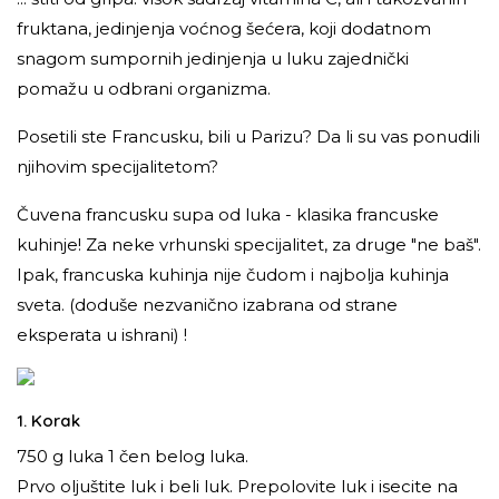
fruktana, jedinjenja voćnog šećera, koji dodatnom
snagom sumpornih jedinjenja u luku zajednički
pomažu u odbrani organizma.
Posetili ste Francusku, bili u Parizu? Da li su vas ponudili
njihovim specijalitetom?
Čuvena francusku supa od luka - klasika francuske
kuhinje! Za neke vrhunski specijalitet, za druge "ne baš".
Ipak, francuska kuhinja nije čudom i najbolja kuhinja
sveta. (doduše nezvanično izabrana od strane
eksperata u ishrani) !
1. Korak
750 g luka 1 čen belog luka.
Prvo oljuštite luk i beli luk. Prepolovite luk i isecite na