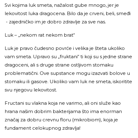
Svi kojima luk smeta, nažalost gube mnogo, jer je
lekovitost luka dragocena. Bilo da je crveni, beli, smeđi
- zajedničko im je dobro zdravlje za sve nas.
Luk – „nekom rat nekom brat“
Luk je pravo čudesno povrće i velika je šteta ukoliko
vam smeta. Upravo su „fruktani“ ti koji su s jedne strane
dragoceni, ali s druge strane ostljivom stomaku
problematični. Ove supstance mogu izazvati bolove u
stomaku ili gasove. Ukoliko vam luk ne smeta, iskoritite
svu njegovu lekovitost.
Fructani su vlakna koja ne varimo, ali oni služe kao
hrana našim dobrim bakterijama što ima enorman
značaj za dobru crevnu floru
(mikrobiom),
koja je
fundament celokupnog zdravlja!