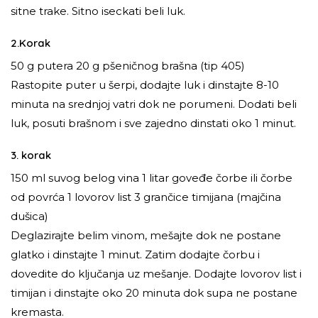
sitne trake. Sitno iseckati beli luk.
2.Korak
50 g putera 20 g pšeničnog brašna (tip 405)
Rastopite puter u šerpi, dodajte luk i dinstajte 8-10
minuta na srednjoj vatri dok ne porumeni. Dodati beli
luk, posuti brašnom i sve zajedno dinstati oko 1 minut.
3. korak
150 ml suvog belog vina 1 litar goveđe čorbe ili čorbe
od povrća 1 lovorov list 3 grančice timijana (majčina
dušica)
Deglazirajte belim vinom, mešajte dok ne postane
glatko i dinstajte 1 minut. Zatim dodajte čorbu i
dovedite do ključanja uz mešanje. Dodajte lovorov list i
timijan i dinstajte oko 20 minuta dok supa ne postane
kremasta.