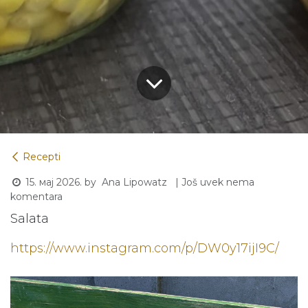
Recepti
15. мај 2026.
by
| Još uvek nema
Ana Lipowatz
komentara
Salata
https://www.instagram.com/p/DW0y17ijI9C/