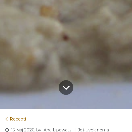
Recepti
15. мај 2026.
by
| Još uvek nema
Ana Lipowatz