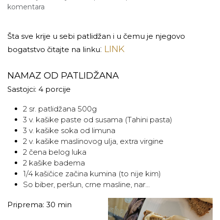
komentara
Šta sve krije u sebi patlidžan i u čemu je njegovo
:
LINK
bogatstvo čitajte na linku
NAMAZ OD PATLIDŽANA
Sastojci: 4 porcije
2 sr. patlidžana 500g
3 v. kašike paste od susama (Tahini pasta)
3 v. kašike soka od limuna
2 v. kašike maslinovog ulja, extra virgine
2 čena belog luka
2 kašike badema
1/4 kašičice začina kumina (to nije kim)
So biber, peršun, crne masline, nar...
Priprema: 30 min