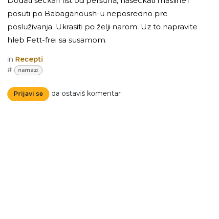
Dodati seckan list od peršuna, naseckati masline i
posuti po Babaganoush-u neposredno pre
posluživanja. Ukrasiti po želji narom. Uz to napravite
hleb Fett-frei sa susamom.
in
Recepti
#
namazi
da ostaviš komentar
Prijavi se