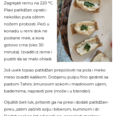
Zagrejati rernu na 220 °C.
Plavi patlidžan oprati i
nekoliko puta oštrim
nožem probosti. Peći u
konadu u rerni dok ne
postane mek, a kora
gotovo crna (oko 30
minuta). Izvaditi iz rerne i
pustiti da se malo ohladi.
Još uvek topao patlidžan prepoloviti na pola i meko
meso izvaditi kašikom. Dobijenu pulpu fino sjediniti sa
pastom Tahini, limunovim sokom i maslinovim uljem,
bademima, napraviti pire (može i u blender).
Oljuštiti beli luk, pritisniti ga na presi i dodati patlidžan-
pireu ,zatim začiniti solju i biberom, kuminom i dr.