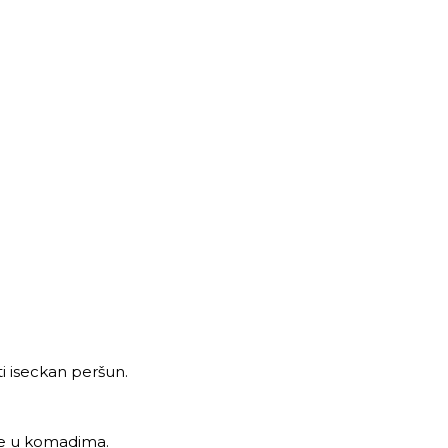
ati iseckan peršun.
ane u komadima.