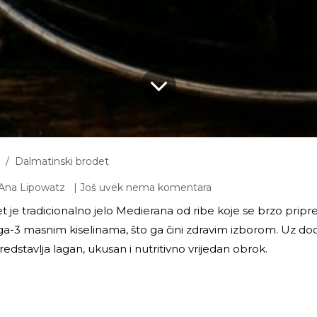
Dalmatinski brodet
| Još uvek nema komentara
Ana Lipowatz
t je tradicionalno jelo Medierana od ribe koje se brzo pripr
a-3 masnim kiselinama, što ga čini zdravim izborom. Uz dod
redstavlja lagan, ukusan i nutritivno vrijedan obrok.