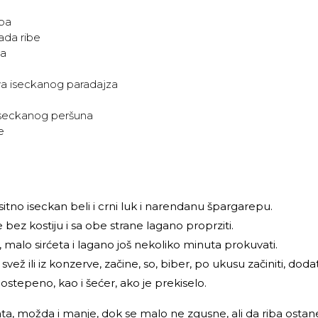
pa
ada ribe
na
a iseckanog paradajza
 iseckanog peršuna
e
 sitno iseckan beli i crni luk i narendanu špargarepu.
e bez kostiju i sa obe strane lagano proprziti.
, malo sirćeta i lagano još nekoliko minuta prokuvati.
svež ili iz konzerve, začine, so, biber, po ukusu začiniti, dod
stepeno, kao i šećer, ako je prekiselo.
ata, možda i manje, dok se malo ne zgusne, ali da riba ost