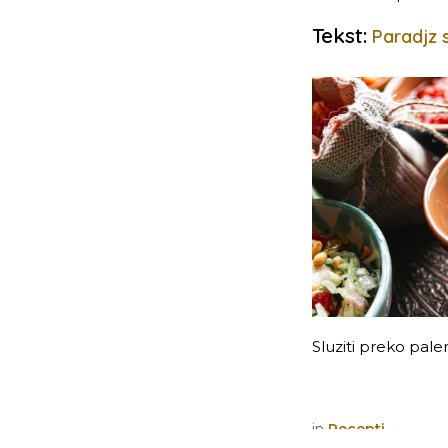
Tekst:
Paradjz 
Sluziti preko palent
in
Recepti