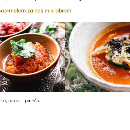
sos-melem za naš mikrobiom
e, pirea ili pirinča.