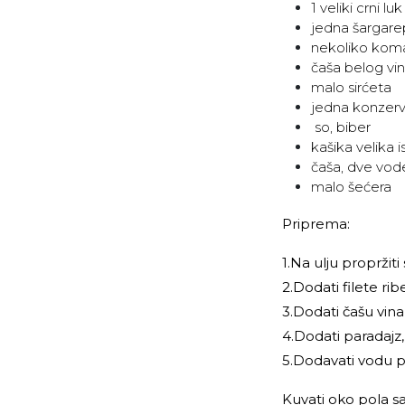
1 veliki crni luk
jedna šargare
nekoliko kom
čaša belog vi
malo sirćeta
jedna konzerv
so, biber
kašika velika
čaša, dve vod
malo šećera
Priprema:
1.Na ulju propržiti
2.Dodati filete rib
3.Dodati čašu vina
4.Dodati paradajz, 
5.Dodavati vodu po
Kuvati oko pola s