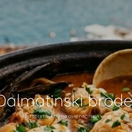
Dalmatinski brode
ribu spremljenu na ovaj način svi vole!