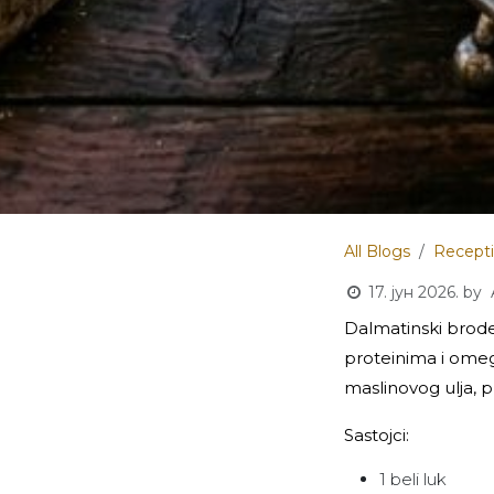
All Blogs
Recepti
17. јун 2026.
by
Dalmatinski brode
proteinima i omeg
maslinovog ulja, p
Sastojci:
1 beli luk