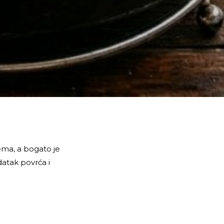
ema, a bogato je
atak povrća i