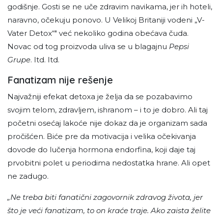
godišnje. Gosti se ne uče zdravim navikama, jer ih hoteli,
naravno, očekuju ponovo. U Velikoj Britaniji vodeni „V-
Vater Detox“" već nekoliko godina obećava čuda.
Novac od tog proizvoda uliva se u blagajnu
Pepsi
Grupe
. Itd. Itd.
Fanatizam nije rešenje
Najvažniji efekat detoxa je želja da se pozabavimo
svojim telom, zdravljem, ishranom – i to je dobro. Ali taj
početni osećaj lakoće nije dokaz da je organizam sada
pročišćen. Biće pre da motivacija i velika očekivanja
dovode do lučenja hormona endorfina, koji daje taj
prvobitni polet u periodima nedostatka hrane. Ali opet
ne zadugo.
„Ne treba biti fanatični zagovornik zdravog života, jer
što je veći fanatizam, to on kraće traje. Ako zaista želite