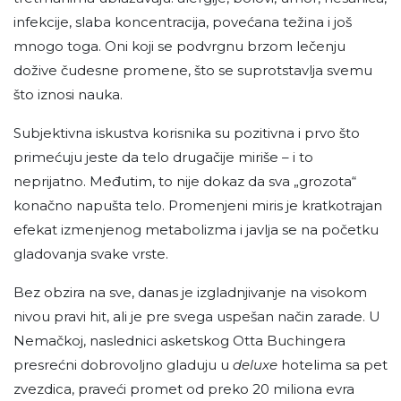
infekcije, slaba koncentracija, povećana težina i još
mnogo toga. Oni koji se podvrgnu brzom lečenju
dožive čudesne promene, što se suprotstavlja svemu
što iznosi nauka.
Subjektivna iskustva korisnika su pozitivna i prvo što
primećuju jeste da telo drugačije miriše – i to
neprijatno. Međutim, to nije dokaz da sva „grozota“
konačno napušta telo. Promenjeni miris je kratkotrajan
efekat izmenjenog metabolizma i javlja se na početku
gladovanja svake vrste.
Bez obzira na sve, danas je izgladnjivanje na visokom
nivou pravi hit, ali je pre svega uspešan način zarade. U
Nemačkoj, naslednici asketskog Otta Buchingera
presrećni dobrovoljno gladuju u
deluxe
hotelima sa pet
zvezdica, praveći promet od preko 20 miliona evra