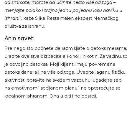
da smršate, morate da učinite nešto više od toga –
menjajte polako i trajno jednu po jednu lošu naviku u
ishrani“
, kaže Silke Restemeier, ekspert Nemačkog
društva za ishranu.
Anin savet:
Pre nego što počnete da razmišljate o detoks merama,
uradite dve stvari: izbacite alkohol i nikotin. Za većinu, to
je dovoljno detoksa. Moji klijenti imaju povremene
detoks dane, ali ne više od toga. Uvedite laganu fizičku
aktivnost, boravite na svežem vazduhu, ugađajte sebi
na emotivnom i socijanom planu i ne opterećujte se
idealnom ishranom. Ona u biti i ne postoji.
A koliko je naš probavni sistem savršen i koliko nam
dobrobiti donose bakterije creva čitajte u tekstu:
MIKROBIOM - centar zdravlja.