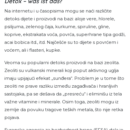
Detox – was ist das
?
Na internetu i u časopisima mogu se naći različite
detoks dijete i proizvodi na bazi: aloje vere, hlorele,
psilijuma, zelenog čaja, kurkume, spiruline, gline,
koprive, ekstrakata voća, povrća, superhrane tipa godži,
acai bobica itd., itd. Najčešće su to dijete s povrćem i
voćem, ali i flasteri, kupke.
Veoma su popularni detoks proizvodi na bazi zeolita.
Zeoliti su vulkanski minerali koji poput aktivnog uglja
imaju upijajući efekat „sunđera“. Problem je u tome što
zeoliti ne prave razliku između zagađivača i hranljivih
sastojaka, pa se dešava da „presreću“ i eliminišu iz tela
važne vitamine i minerale. Osim toga, zeoliti mogu iz
zemlje da povuku tragove teških metala, što nije retka
pojava.
Evropska agencija za bezbednost hrane (EFSA) dala je