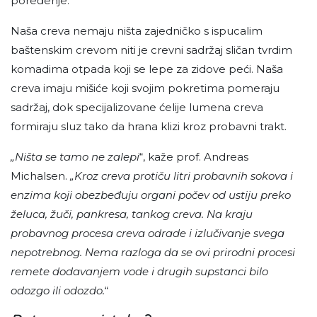
poređenje.
Naša creva nemaju ništa zajedničko s ispucalim
baštenskim crevom niti je crevni sadržaj sličan tvrdim
komadima otpada koji se lepe za zidove peći. Naša
creva imaju mišiće koji svojim pokretima pomeraju
sadržaj, dok specijalizovane ćelije lumena creva
formiraju sluz tako da hrana klizi kroz probavni trakt.
„Ništa se tamo ne zalepi
“, kaže prof. Andreas
Michalsen.
„Kroz creva protiču litri probavnih sokova i
enzima koji obezbeđuju organi počev od ustiju preko
želuca, žuči, pankresa, tankog creva. Na kraju
probavnog procesa creva odrade i izlučivanje svega
nepotrebnog. Nema razloga da se ovi prirodni procesi
remete dodavanjem vode i drugih supstanci bilo
odozgo ili odozdo.
“