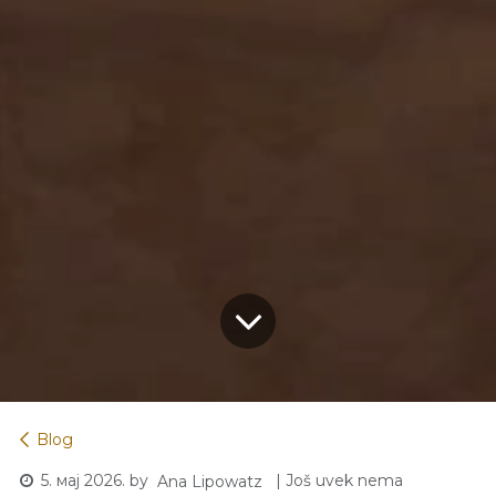
Blog
5. мај 2026.
by
| Još uvek nema
Ana Lipowatz