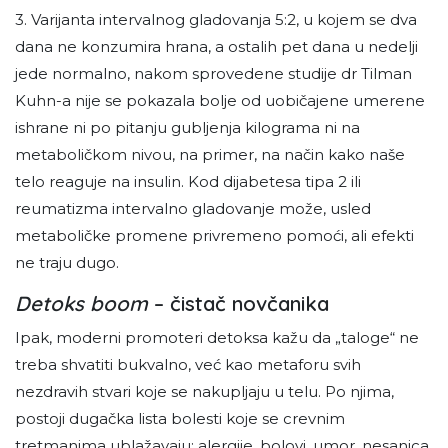
3. Varijanta intervalnog gladovanja 5:2, u kojem se dva
dana ne konzumira hrana, a ostalih pet dana u nedelji
jede normalno, nakom sprovedene studije dr Tilman
Kuhn-a nije se pokazala bolje od uobičajene umerene
ishrane ni po pitanju gubljenja kilograma ni na
metaboličkom nivou, na primer, na način kako naše
telo reaguje na insulin. Kod dijabetesa tipa 2 ili
reumatizma intervalno gladovanje može, usled
metaboličke promene privremeno pomoći, ali efekti
ne traju dugo.
Detoks boom
– čistač novčanika
Ipak, moderni promoteri detoksa kažu da „taloge“ ne
treba shvatiti bukvalno, već kao metaforu svih
nezdravih stvari koje se nakupljaju u telu. Po njima,
postoji dugačka lista bolesti koje se crevnim
tretmanima ublažavaju: alergije, bolovi, umor, nesanica,