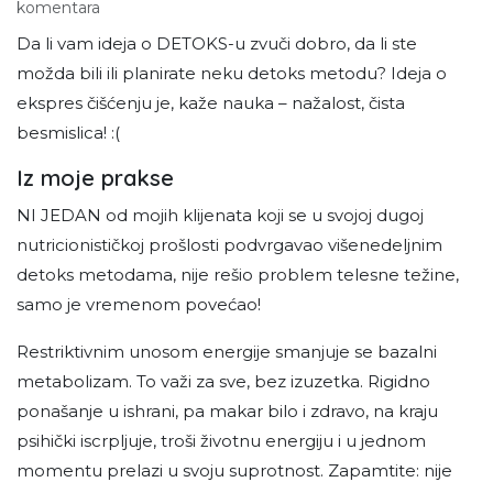
komentara
Da li vam ideja o DETOKS-u zvuči dobro, da li ste
možda bili ili planirate neku detoks metodu? Ideja o
ekspres čišćenju je, kaže nauka – nažalost, čista
besmislica! :(
Iz moje prakse
NI JEDAN od mojih klijenata koji se u svojoj dugoj
nutricionističkoj prošlosti podvrgavao višenedeljnim
detoks metodama, nije rešio problem telesne težine,
samo je vremenom povećao!
Restriktivnim unosom energije smanjuje se bazalni
metabolizam. To važi za sve, bez izuzetka. Rigidno
ponašanje u ishrani, pa makar bilo i zdravo, na kraju
psihički iscrpljuje, troši životnu energiju i u jednom
momentu prelazi u svoju suprotnost. Zapamtite: nije