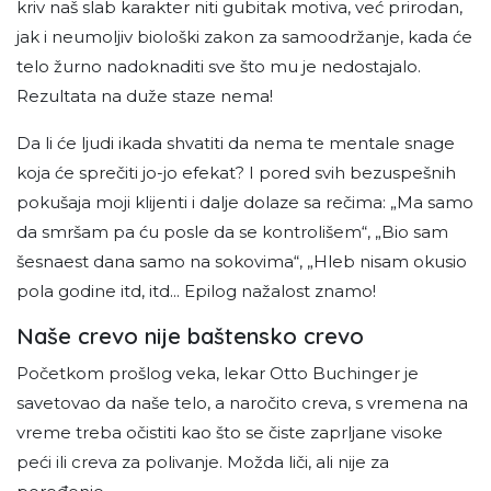
kriv naš slab karakter niti gubitak motiva, već prirodan,
jak i neumoljiv biološki zakon za samoodržanje, kada će
telo žurno nadoknaditi sve što mu je nedostajalo.
Rezultata na duže staze nema!
Da li će ljudi ikada shvatiti da nema te mentale snage
koja će sprečiti jo-jo efekat? I pored svih bezuspešnih
pokušaja moji klijenti i dalje dolaze sa rečima: „Ma samo
da smršam pa ću posle da se kontrolišem“, „Bio sam
šesnaest dana samo na sokovima“, „Hleb nisam okusio
pola godine itd, itd... Epilog nažalost znamo!
Naše crevo nije baštensko crevo
Početkom prošlog veka, lekar Otto Buchinger je
savetovao da naše telo, a naročito creva, s vremena na
vreme treba očistiti kao što se čiste zaprljane visoke
peći ili creva za polivanje. Možda liči, ali nije za