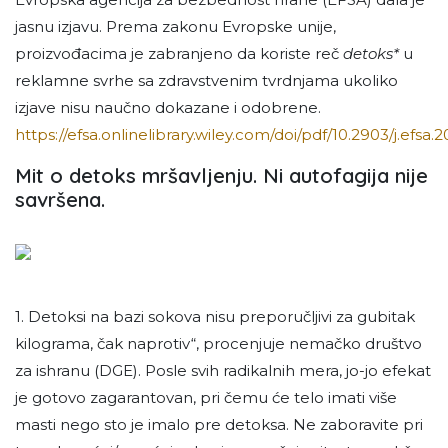
jasnu izjavu. Prema zakonu Evropske unije,
proizvođacima je zabranjeno da koriste reč
detoks*
u
reklamne svrhe sa zdravstvenim tvrdnjama ukoliko
izjave nisu naučno dokazane i odobrene.
https://efsa.onlinelibrary.wiley.com/doi/pdf/10.2903/j.efsa.
Mit o detoks mršavljenju. Ni autofagija nije
savršena.
1. Detoksi na bazi sokova nisu preporučljivi za gubitak
kilograma, čak naprotiv“, procenjuje nemačko društvo
za ishranu (DGE). Posle svih radikalnih mera, jo-jo efekat
je gotovo zagarantovan, pri čemu će telo imati više
masti nego sto je imalo pre detoksa. Ne zaboravite pri