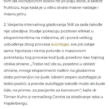
tom da voćni/povrćni sokovi ne pružaju sitost, a sadrže
fruktozu, koja kada je u višku stvara masne naslage i
masnu jetru.
2. Varijanta intervalnog gladovanja 16:8 za sada takođe
nije ubedljiva. Studije pokazuju pozitivan efekat u
eksperimentima na miševima, ali i pored velikog
uzbuđenja zbog procesa
autofagije,
sve još ostaje
samo hipoteza i nema potvrde o masovnom
pokretanju tog procesa kod ljudi, posebno kao trajnog
oblika ishrane.
„Treba reći da su, posebno u oblasti
ishrane, mnogi eksperimenti rađeni na glodarima
slabo primenljivi na ljude. Idealni stepen autofagije je
teško postići, a previše autofagije takođe može da bude
loše, na primer, za pacijente sa kancerom“
, kaže dr
Tilman Kuhn iz nemačkog Centra za istraživanje raka u
Hajdelbergu.