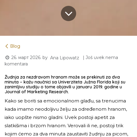
Blog
26. март 2026.
by
| Još uvek nema
Ana Lipowatz
komentara
Žudnja za nezdravom hranom može se prekinuti za dva
minuta – kažu naučnici sa Univerziteta Južna Florida koji su
zanimljivu studiju o tome objavili u januaru 2019. godine u
Journal of Marketing Research.
Kako se boriti sa emocionalnom glađu, sa trenucima
kada imamo neodoljivu želju za određenom hranom,
iako uopšte nismo gladni. Uvek postoji apetit za
slatkišima i brzom hranom. Verovali ili ne, postoji trik
kojim ćemo za dva minuta zaustaviti žudnju za picom,