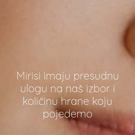
Mirisi imaju presudnu
ulogu na naš izbor i
količinu hrane koju
pojedemo