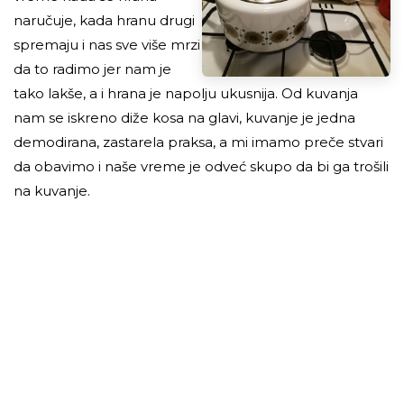
naručuje, kada hranu drugi
spremaju i nas sve više mrzi
da to radimo jer nam je
tako lakše, a i hrana je napolju ukusnija. Od kuvanja
nam se iskreno diže kosa na glavi, kuvanje je jedna
demodirana, zastarela praksa, a mi imamo preče stvari
da obavimo i naše vreme je odveć skupo da bi ga trošili
na kuvanje.
Uz sve to, hrana koju drugi spemaju i donose lepo je
dekorisana, servirana, ukusna. To nas dodatno „ubija u
pojam“ i počinjemo da verujemo da više i ne umemo
da kuvamo. A i zašto bismo to radili, kada samo treba
okrenuti broj.
Na tom principu danas radi marketing – značajno nam
podigne ego i cenu sopstvenog vremena, a onda