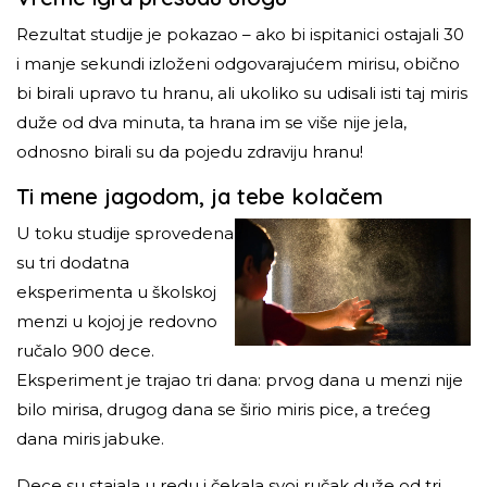
Rezultat studije je pokazao – ako bi ispitanici ostajali 30
i manje sekundi izloženi odgovarajućem mirisu, obično
bi birali upravo tu hranu, ali ukoliko su udisali isti taj miris
duže od dva minuta, ta hrana im se više nije jela,
odnosno birali su da pojedu zdraviju hranu!
Ti mene jagodom, ja tebe kolačem
U toku studije sprovedena
su tri dodatna
eksperimenta u školskoj
menzi u kojoj je redovno
ručalo 900 dece.
Eksperiment je trajao tri dana: prvog dana u menzi nije
bilo mirisa, drugog dana se širio miris pice, a trećeg
dana miris jabuke.
Dece su stajala u redu i čekala svoj ručak duže od tri