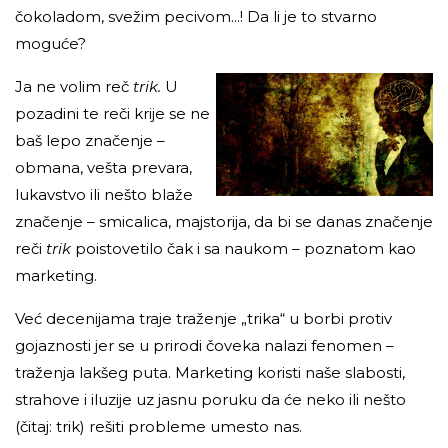
čokoladom, svežim pecivom...! Da li je to stvarno
moguće?
Ja ne volim reč
trik.
U
pozadini te reči krije se ne
baš lepo značenje –
obmana, vešta prevara,
lukavstvo ili nešto blaže
značenje – smicalica, majstorija, da bi se danas značenje
reči
trik
poistovetilo čak i sa naukom – poznatom kao
marketing.
Već decenijama traje traženje „trika“ u borbi protiv
gojaznosti jer se u prirodi čoveka nalazi fenomen –
traženja lakšeg puta. Marketing koristi naše slabosti,
strahove i iluzije uz jasnu poruku da će neko ili nešto
(čitaj: trik) rešiti probleme umesto nas.