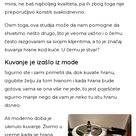
mirisi, ne baš najboljeg kvaliteta, pa ih zbog toga nije
preporučljivo koristiti svakodnevno.
Osim toga, ova studija može da nam pomogne da
shvatimo nešto drugo, što je veoma važno i o čemu
često razgovaram sa svojim klijentima, a to je značaj
kuvanja hrane kod kuće. U čemu je stvar?
Kuvanje je izašlo iz mode
Sigurno ste i sami primetili da, dok kuvate hranu,
izgubite želju za tom hranom i kada hrana bude
gotova, vama se ona više ne jede, to jest poješćete
sigurno manje nego da vam je neko tu istu hranu
doneo.
Ali moderno doba je
ukinulo kuvanje. Živimo u
vreme kada se hrana