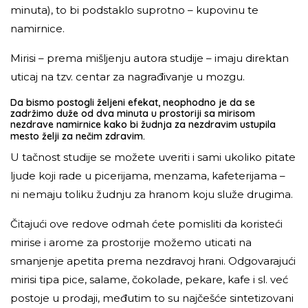
minuta), to bi podstaklo suprotno – kupovinu te
namirnice.
Mirisi – prema mišljenju autora studije – imaju direktan
uticaj na tzv. centar za nagrađivanje u mozgu.
Da bismo postogli željeni efekat, neophodno je da se
zadržimo duže od dva minuta u prostoriji sa mirisom
nezdrave namirnice kako bi žudnja za nezdravim ustupila
mesto želji za nečim zdravim.
U tačnost studije se možete uveriti i sami ukoliko pitate
ljude koji rade u picerijama, menzama, kafeterijama –
ni nemaju toliku žudnju za hranom koju služe drugima.
Čitajući ove redove odmah ćete pomisliti da koristeći
mirise i arome za prostorije možemo uticati na
smanjenje apetita prema nezdravoj hrani. Odgovarajući
mirisi tipa pice, salame, čokolade, pekare, kafe i sl. već
postoje u prodaji, međutim to su najčešće sintetizovani