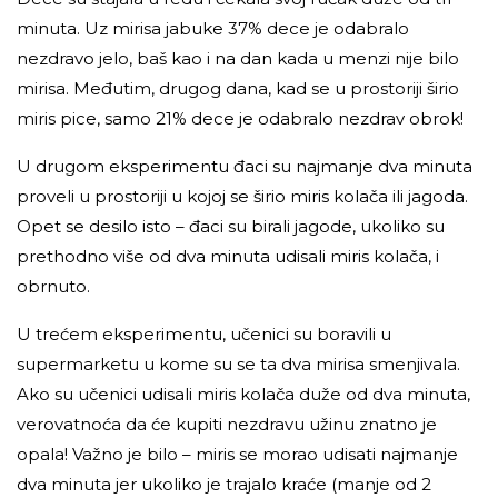
minuta. Uz mirisa jabuke 37% dece je odabralo
nezdravo jelo, baš kao i na dan kada u menzi nije bilo
mirisa. Međutim, drugog dana, kad se u prostoriji širio
miris pice, samo 21% dece je odabralo nezdrav obrok!
U drugom eksperimentu đaci su najmanje dva minuta
proveli u prostoriji u kojoj se širio miris kolača ili jagoda.
Opet se desilo isto – đaci su birali jagode, ukoliko su
prethodno više od dva minuta udisali miris kolača, i
obrnuto.
U trećem eksperimentu, učenici su boravili u
supermarketu u kome su se ta dva mirisa smenjivala.
Ako su učenici udisali miris kolača duže od dva minuta,
verovatnoća da će kupiti nezdravu užinu znatno je
opala! Važno je bilo – miris se morao udisati najmanje
dva minuta jer ukoliko je trajalo kraće (manje od 2