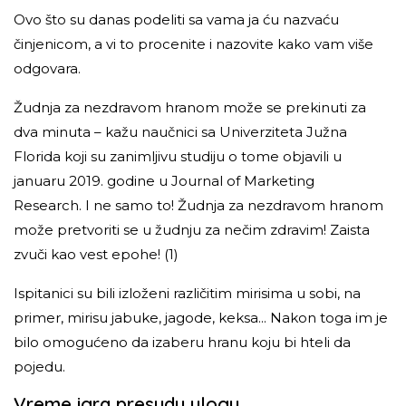
Ovo što su danas podeliti sa vama ja ću nazvaću
činjenicom, a vi to procenite i nazovite kako vam više
odgovara.
Žudnja za nezdravom hranom može se prekinuti za
dva minuta – kažu naučnici sa Univerziteta Južna
Florida koji su zanimljivu studiju o tome objavili u
januaru 2019. godine u Journal of Marketing
Research.
I ne samo to! Žudnja za nezdravom hranom
može pretvoriti se u žudnju za nečim zdravim! Zaista
zvuči kao vest epohe!
(1)
Ispitanici su bili izloženi različitim mirisima u sobi, na
primer, mirisu jabuke, jagode, keksa... Nakon toga im je
bilo omogućeno da izaberu hranu koju bi hteli da
pojedu.
Vreme igra presudu ulogu