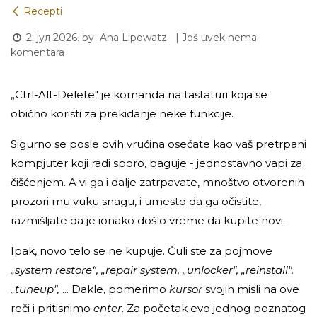
Recepti
2. јул 2026.
by
| Još uvek nema
Ana Lipowatz
komentara
„Ctrl-Alt-Delete" je komanda na tastaturi koja se
obično koristi za prekidanje neke funkcije.
Sigurno se posle ovih vrućina osećate kao vaš pretrpani
kompjuter koji radi sporo, baguje - jednostavno vapi za
čišćenjem. A vi ga i dalje zatrpavate, mnoštvo otvorenih
prozori mu vuku snagu, i umesto da ga očistite,
razmišljate da je ionako došlo vreme da kupite novi.
Ipak, novo telo se ne kupuje. Čuli ste za pojmove
„system restore“, „repair system, „unlocker", „reinstall",
„tuneup",
... Dakle, pomerimo
kursor
svojih misli na ove
reči i pritisnimo
enter
. Za početak evo jednog poznatog