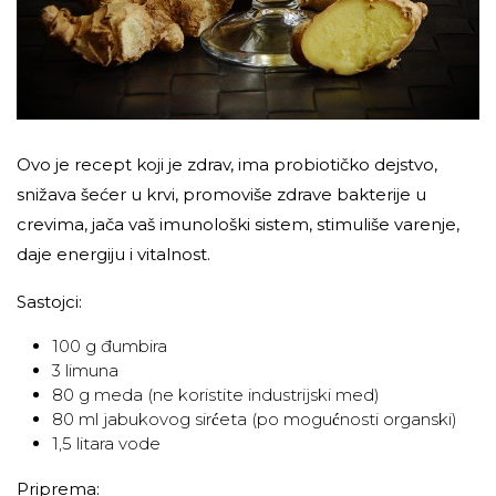
Ovo je recept koji je zdrav, ima probiotičko dejstvo,
snižava šećer u krvi, promoviše zdrave bakterije u
crevima, jača vaš imunološki sistem, stimuliše varenje,
daje energiju i vitalnost.
Sastojci:
100 g đumbira
3 limuna
80 g meda (ne koristite industrijski med)
80 ml jabukovog sirćeta (po mogućnosti organski)
1,5 litara vode
Priprema: