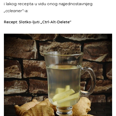
i lakog recepta u vidu onog najjednostavnijeg
„ccleaner"
-a:
Recept: Slatko-ljuti „Ctrl-Alt-Delete"