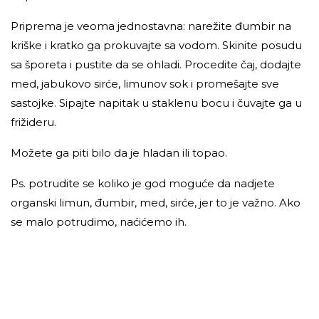
Priprema je veoma jednostavna: narežite đumbir na
kriške i kratko ga prokuvajte sa vodom. Skinite posudu
sa šporeta i pustite da se ohladi. Procedite čaj, dodajte
med, jabukovo sirće, limunov sok i promešajte sve
sastojke. Sipajte napitak u staklenu bocu i čuvajte ga u
frižideru.
Možete ga piti bilo da je hladan ili topao.
Ps. potrudite se koliko je god moguće da nadjete
organski limun, đumbir, med, sirće, jer to je važno. Ako
se malo potrudimo, naćićemo ih.