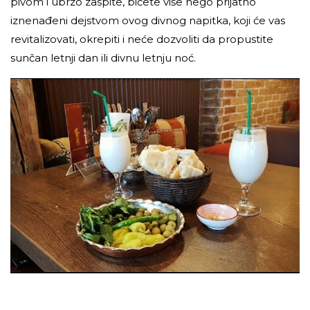
pivom i ubrzo zaspite, bićete više nego prijatno
iznenađeni dejstvom ovog divnog napitka, koji će vas
revitalizovati, okrepiti i neće dozvoliti da propustite
sunčan letnji dan ili divnu letnju noć.