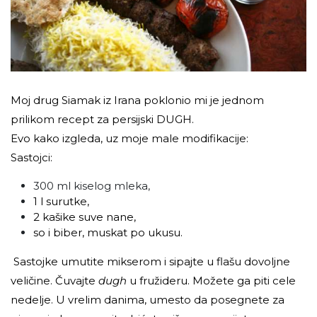
Moj drug Siamak iz Irana poklonio mi je jednom
prilikom recept za persijski DUGH.
Evo kako izgleda, uz moje male modifikacije:
Sastojci:
300 ml kiselog mleka,
1 l surutke,
2 kašike suve nane,
so i biber, muskat po ukusu.
Sastojke umutite mikserom i sipajte u flašu dovoljne
veličine. Čuvajte
dugh
u fružideru. Možete ga piti cele
nedelje. U vrelim danima, umesto da posegnete za