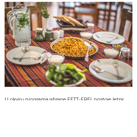
U okviru programa ishrane FETT-FREI, postoje letnji,
zimski, vegetarijnski, veganski, posni, sportski i drugi
jelovnici. U traženju idealne ishrane moramo znati da
ne postoji jedan fiksni i najbolji plan ishrane. Lepota je
upravo u njenoj raznovrsnosti i sezonskoj različitosti.