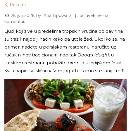
Recepti
25. јун 2026.
by
| Još uvek nema
Ana Lipowatz
komentara
Ljudi koji žive u predelima tropskih vrućina od davnina
su tražili najbolji način kako da utole žeđ. Ukoliko se, na
primer, nađete u persijskom restoranu, naručite uz
ručak njihov tradicionalni napitak Doogh (
dugh)
, u
turskom restoranu potražite
ajran
, a u indijskom
lassi
.
Svi ti napici su slični našem jogurtu, samo su slaniji i ređi.