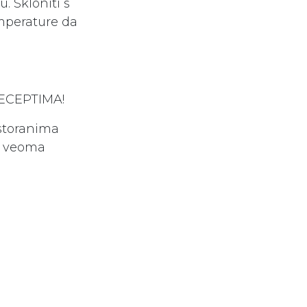
. Skloniti s
emperature da
ECEPTIMA!
estoranima
ju veoma