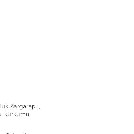
 luk, šargarepu,
ku, kurkumu,