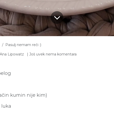
Pasulj nemam reči :)
| Još uvek nema komentara
Ana Lipowatz
belog
ačin kumin nije kim)
 luka