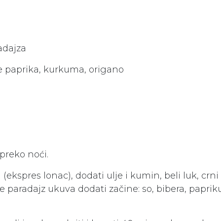
adajza
ke paprika, kurkuma, origano
 preko noći.
 (ekspres lonac), dodati ulje i kumin, beli luk, crni
e paradajz ukuva dodati začine: so, bibera, papri