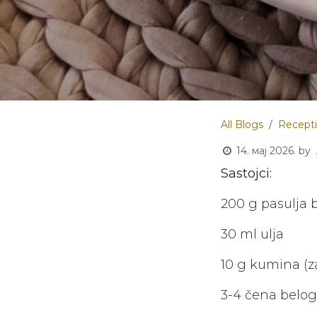
All Blogs
Recepti
14. мај 2026.
by
Sastojci:
200 g pasulja 
30 ml ulja
10 g kumina (z
3-4 čena belog