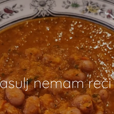
asulj nemam reči 