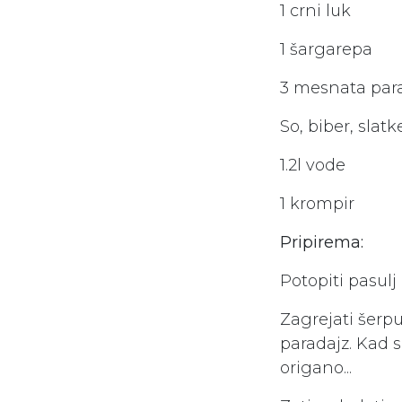
1 crni luk
1 šargarepa
3 mesnata par
So, biber, slat
1.2l vode
1 krompir
Pripirema:
Potopiti pasulj
Zagrejati šerpu
paradajz. Kad s
origano...