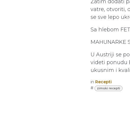
Zatim dodati pa
vatre, otvoriti
se sve lepo ukr
Sa hlebom FETT
MAHUNARKE S
U Austriji se p
videti ponudu 
ukusnim i kvali
in
Recepti
#
zimski recepti
da ost
Prijavi se