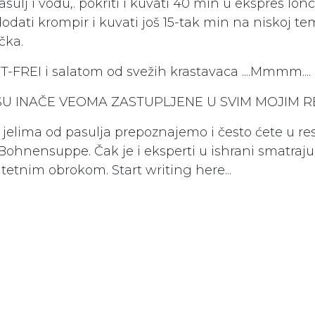
sulj i vodu,. pokriti i kuvati 40 min u ekspres loncu
, dodati krompir i kuvati još 15-tak min na niskoj t
čka.
-FREI i salatom od svežih krastavaca ....Mmmm....
U INAČE VEOMA ZASTUPLJENE U SVIM MOJIM R
o jelima od pasulja prepoznajemo i često ćete u r
Bohnensuppe. Čak je i eksperti u ishrani smatra
tetnim obrokom. Start writing here...
aviš komentar