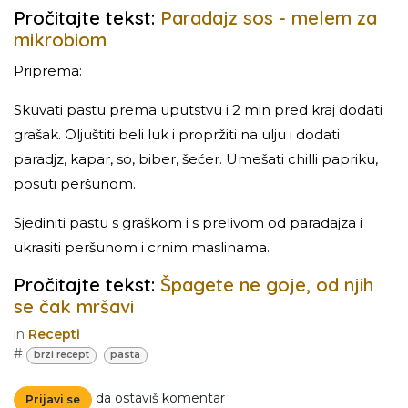
Pročitajte tekst:
Paradajz sos - melem za
mikrobiom
Priprema:
Skuvati pastu prema uputstvu i 2 min pred kraj dodati
grašak. Oljuštiti beli luk i propržiti na ulju i dodati
paradjz, kapar, so, biber, šećer. Umešati chilli papriku,
posuti peršunom.
Sjediniti pastu s graškom i s prelivom od paradajza i
ukrasiti peršunom i crnim maslinama.
Pročitajte tekst:
Špagete ne goje, od njih
se čak mršavi
in
Recepti
#
brzi recept
pasta
da ostaviš komentar
Prijavi se