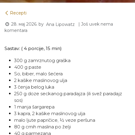
Recepti
28. мај 2026.
by
| Još uvek nema
Ana Lipowatz
komentara
Sastav: ( 4 porcije, 15 min)
300 g zamrznutog graška
400 g paste
So, biber, malo šećera
2 kašike maslinovog ulja
3 čenja belog luka
250 g doze seckanog paradajza (ili svež paradajz
sos)
1 manja šargarepa
3 kapra, 2 kašike maslinovog ulja
malo ljute papričice, ½ veze peršuna
80 g crnih maslina po želji
40 g parmezana