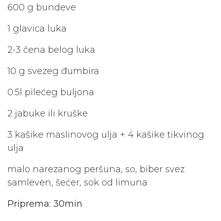
600 g bundeve
1 glavica luka
2-3 čena belog luka
10 g svezeg đumbira
0.5l pilećeg buljona
2 jabuke ili kruške
3 kašike maslinovog ulja + 4 kašike tikvinog
ulja
malo narezanog peršuna, so, biber svez
samleven, šećer, sok od limuna
Priprema: 30min