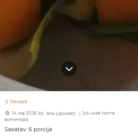
Recepti
14. мај 2026.
by
| Još uvek nema
Ana Lipowatz
komentara
Sasatav: 6 porcija