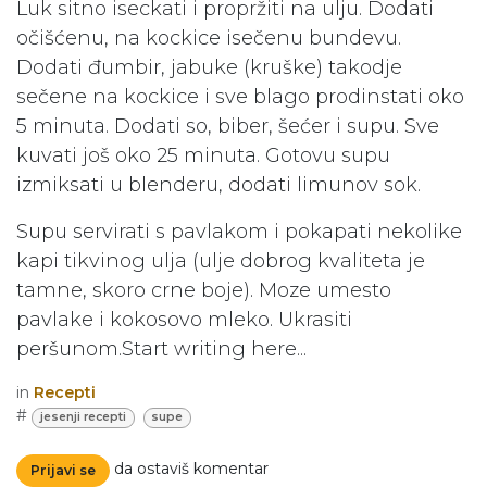
Luk sitno iseckati i propržiti na ulju. Dodati
očišćenu, na kockice isečenu bundevu.
Dodati đumbir, jabuke (kruške) takodje
sečene na kockice i sve blago prodinstati oko
5 minuta. Dodati so, biber, šećer i supu. Sve
kuvati još oko 25 minuta. Gotovu supu
izmiksati u blenderu, dodati limunov sok.
Supu servirati s pavlakom i pokapati nekolike
kapi tikvinog ulja (ulje dobrog kvaliteta je
tamne, skoro crne boje). Moze umesto
pavlake i kokosovo mleko. Ukrasiti
peršunom.Start writing here...
in
Recepti
#
jesenji recepti
supe
da ostaviš komentar
Prijavi se