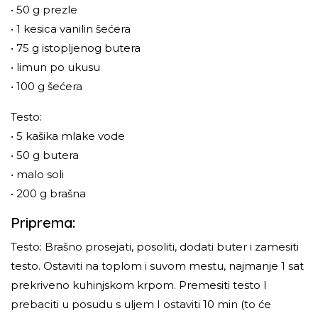
• 50 g prezle
• 1 kesica vanilin šećera
• 75 g istopljenog butera
• limun po ukusu
• 100 g šećera
Testo:
• 5 kašika mlake vode
• 50 g butera
• malo soli
• 200 g brašna
Priprema:
Testo: Brašno prosejati, posoliti, dodati buter i zamesiti
testo. Ostaviti na toplom i suvom mestu, najmanje 1 sat
prekriveno kuhinjskom krpom. Premesiti testo I
prebaciti u posudu s uljem I ostaviti 10 min (to će