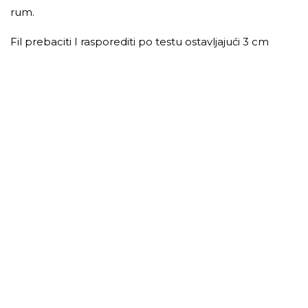
rum.
Fil prebaciti I rasporediti po testu ostavljajući 3 cm
prazne ivice. Sa dve kraće strane saviti krajeve, a zatim
uz pomoć kuhinjske krpe po dužoj strani uviti rolat. Uz
pomoć kuhinjske krpe prebaciti gotov rolat u pleh.
Pecite u zagrejanoj rerni na 180 stepeni 45-55 min.
Nakon 30 minuta pečenja štrudlu još jednom
premazati buterom.