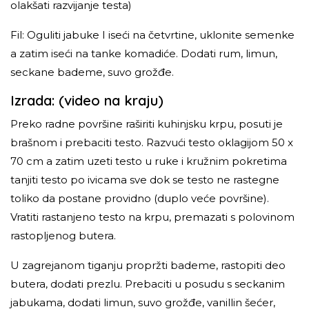
olakšati razvijanje testa)
Fil: Oguliti jabuke I iseći na četvrtine, uklonite semenke
a zatim iseći na tanke komadiće. Dodati rum, limun,
seckane bademe, suvo grožđe.
Izrada: (video na kraju)
Preko radne površine raširiti kuhinjsku krpu, posuti je
brašnom i prebaciti testo. Razvući testo oklagijom 50 x
70 cm a zatim uzeti testo u ruke i kružnim pokretima
tanjiti testo po ivicama sve dok se testo ne rastegne
toliko da postane providno (duplo veće površine).
Vratiti rastanjeno testo na krpu, premazati s polovinom
rastopljenog butera.
U zagrejanom tiganju propržti bademe, rastopiti deo
butera, dodati prezlu. Prebaciti u posudu s seckanim
jabukama, dodati limun, suvo grožđe, vanillin šećer,