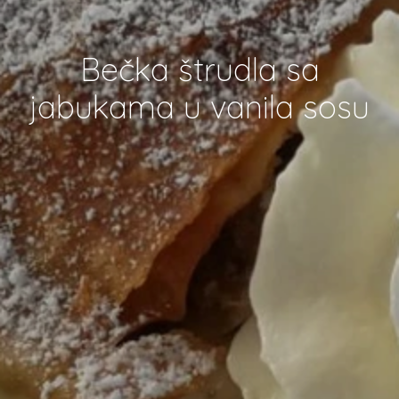
Bečka štrudla sa
jabukama u vanila sosu