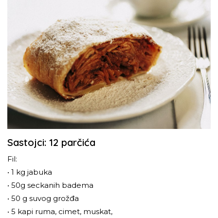
Sastojci: 12 parčića
Fil:
• 1 kg jabuka
• 50g seckanih badema
• 50 g suvog grožđa
• 5 kapi ruma, cimet, muskat,