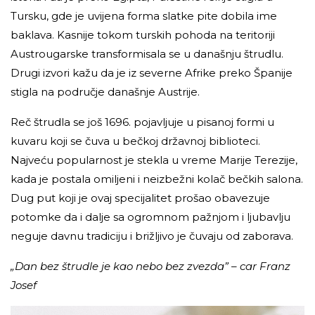
Tursku, gde je uvijena forma slatke pite dobila ime
baklava. Kasnije tokom turskih pohoda na teritoriji
Austrougarske transformisala se u današnju štrudlu.
Drugi izvori kažu da je iz severne Afrike preko Španije
stigla na područje današnje Austrije.
Reč štrudla se još 1696. pojavljuje u pisanoj formi u
kuvaru koji se čuva u bečkoj državnoj biblioteci.
Najveću popularnost je stekla u vreme Marije Terezije,
kada je postala omiljeni i neizbežni kolač bečkih salona.
Dug put koji je ovaj specijalitet prošao obavezuje
potomke da i dalje sa ogromnom pažnjom i ljubavlju
neguje davnu tradiciju i brižljivo je čuvaju od zaborava.
„Dan bez štrudle je kao nebo bez zvezda” – car Franz
Josef