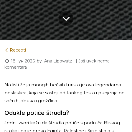
Recepti
18. јун 2026.
by
| Još uvek nema
Ana Lipowatz
komentara
Na listi želja mnogih bečkih turista je ova legendarna
poslastica, koja se sastoji od tankog testa i punjenja od
sočnih jabuka i grožđica.
Odakle potiče štrudla?
Jedni izvori kažu da štrudla potiče s područa Bliskog
istoka i da je preko Egipta, Palestine i Sirije stigla u